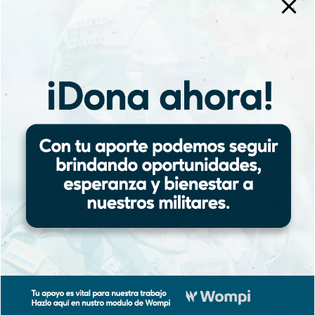
la Corporación MilVíctimas
reafirmamos nuestro
compromiso con la verdad, la
justicia y…
Read more
Abr
16
2025