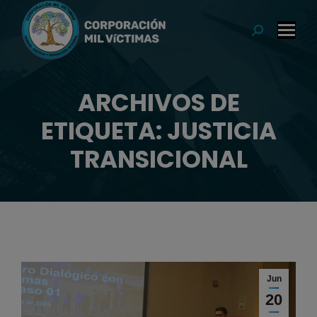
modal-check
Buscar:
ARCHIVOS DE
ETIQUETA: JUSTICIA
Estás aquí:
TRANSICIONAL
Jun
20