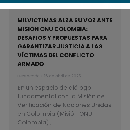
MILVICTIMAS ALZA SU VOZ ANTE
MISIÓN ONU COLOMBIA:
DESAFÍOS Y PROPUESTAS PARA
GARANTIZAR JUSTICIA A LAS
VÍCTIMAS DEL CONFLICTO
ARMADO
Destacado
16 de abril de 2025
En un espacio de diálogo
fundamental con la Misión de
Verificación de Naciones Unidas
en Colombia (Misión ONU
Colombia) ,…