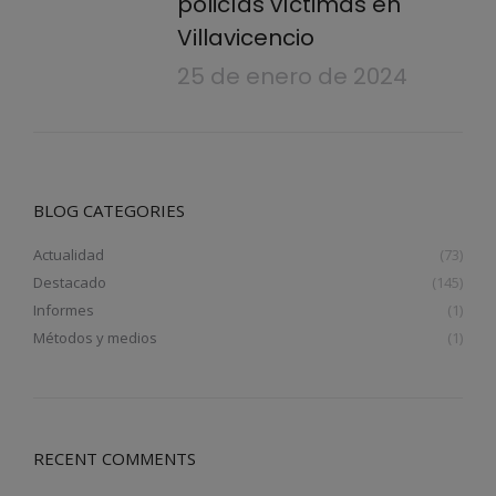
policías víctimas en
Villavicencio
25 de enero de 2024
BLOG CATEGORIES
Actualidad
(73)
Destacado
(145)
Informes
(1)
Métodos y medios
(1)
RECENT COMMENTS