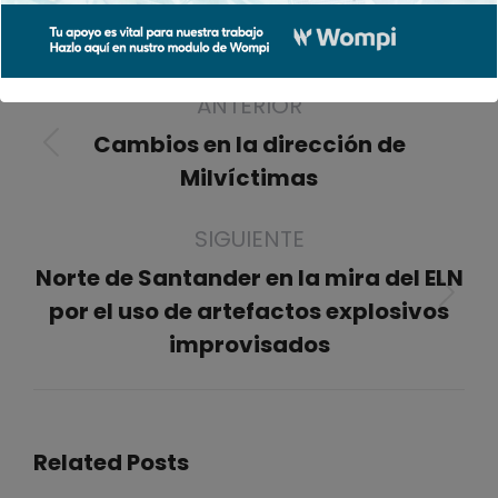
Navegación
ANTERIOR
entre
publicaciones
Cambios en la dirección de
Publicación
Milvíctimas
anterior:
SIGUIENTE
Norte de Santander en la mira del ELN
Publicación
por el uso de artefactos explosivos
siguiente:
improvisados
Related Posts