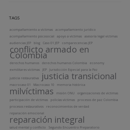
TAGS
acompañamiento a víctimas
acompañamiento jurídico
acompañamiento psicosocial
apoyo a víctimas
asesoría legal víctimas
audiencias JEP
blog
Caso 01 JEP
comparecencias JEP
conflicto armado en
Colombia
derechos humanos
derechos humanos Colombia
economy
exmilitares víctimas
JEP
Jurisdicción Especial para la Paz
justicia transicional
justicia restaurativa
macrocaso 01
Macrocaso 10
memoria histórica
milvíctimas
misión ONU
organizaciones de víctimas
participación de víctimas
policías víctimas
procesos de paz Colombia
procesos restaurativos
reconocimientos de verdad
reparación emocional
reparación integral
salud mental y conflicto
Segundo Encuentro Preparatorio