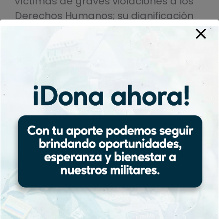
víctimas de graves violaciones a los
Derechos Humanos; su dignificación
es un paso pendiente en el camino
de la paz, la reconciliación, reparación
integral, y no repetición, para la
construcción de tejido social en
Colombia.
Categoría:
Actualidad
Por
corporac
22 de septiembre de 2021
Share this post