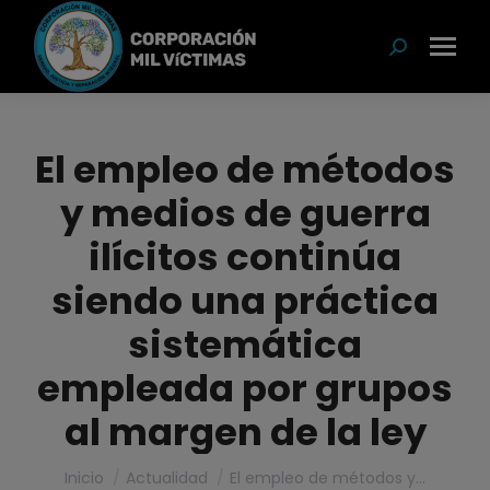
modal-check
Buscar:
El empleo de métodos
y medios de guerra
ilícitos continúa
siendo una práctica
sistemática
empleada por grupos
al margen de la ley
Estás aquí:
Inicio
Actualidad
El empleo de métodos y…