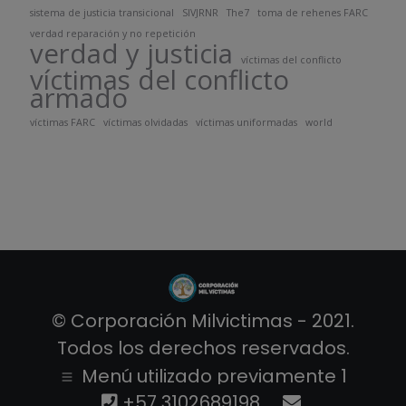
sistema de justicia transicional
SIVJRNR
The7
toma de rehenes FARC
verdad reparación y no repetición
verdad y justicia
víctimas del conflicto
víctimas del conflicto
armado
víctimas FARC
víctimas olvidadas
víctimas uniformadas
world
© Corporación Milvictimas - 2021.
Todos los derechos reservados.
Menú utilizado previamente 1
+57 3102689198