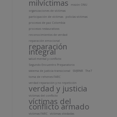
milvíctimas
misión ONU
organizaciones de víctimas
participación de víctimas
policías víctimas
procesos de paz Colombia
procesos restaurativos
reconocimientos de verdad
reparación emocional
reparación
integral
salud mental y conflicto
Segundo Encuentro Preparatorio
sistema de justicia transicional
SIVJRNR
The7
toma de rehenes FARC
verdad reparación y no repetición
verdad y justicia
víctimas del conflicto
víctimas del
conflicto armado
víctimas FARC
víctimas olvidadas