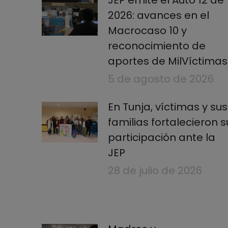
JEP emite el Auto 12 de
2026: avances en el
Macrocaso 10 y
reconocimiento de
aportes de MilVíctimas
5 de agosto de 2026
En Tunja, víctimas y sus
familias fortalecieron s
participación ante la
JEP
28 de julio de 2026