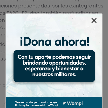
raciones presentadas por los exintegrantes
s FARC-EP, sino también profundizar en
on a los miembros de la Fuerza Pública y a
es que sufrieron graves lesiones por minas
metidos en el marco de este macro caso.
tido en que la centralidad de las víctimas
ino una guía práctica que oriente las
estaurativas y las acciones de reparación
r
corporac
31 de octubre de 2025