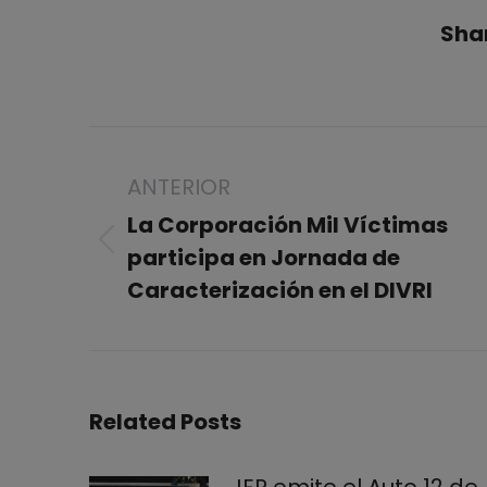
Shar
Navegación
entre
ANTERIOR
publicaciones
La Corporación Mil Víctimas
Publicación
participa en Jornada de
anterior:
Caracterización en el DIVRI
Related Posts