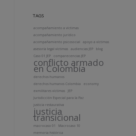
TAGS
acompañamiento a víctimas
acompañamiento jurídico
acompañamiento psicosocial
apoyo a víctimas
asesoría legal víctimas
audiencias JEP
blog
Caso 01 JEP
comparecencias JEP
conflicto armado
en Colombia
derechos humanos
derechos humanos Colombia
economy
exmilitares víctimas
JEP
Jurisdicción Especial para la Paz
justicia restaurativa
justicia
transicional
macrocaso 01
Macrocaso 10
memoria histórica