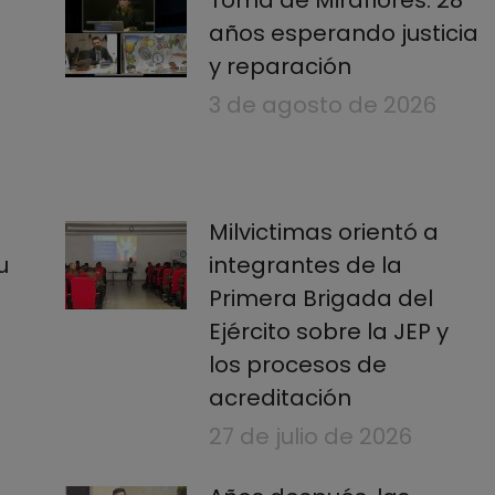
Toma de Miraflores: 28
años esperando justicia
y reparación
3 de agosto de 2026
Milvictimas orientó a
u
integrantes de la
Primera Brigada del
Ejército sobre la JEP y
los procesos de
acreditación
27 de julio de 2026