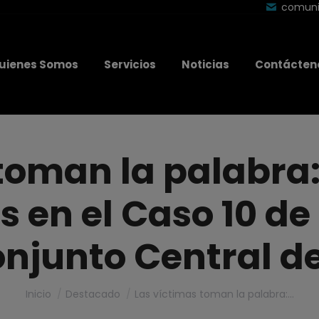
modal-check
comuni
uienes Somos
Servicios
Noticias
Contácten
toman la palabra
en el Caso 10 de 
junto Central de
Estás aquí:
Inicio
Destacado
Las víctimas toman la palabra:…