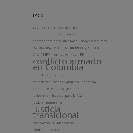
TAGS
acompañamiento a víctimas
acompañamiento jurídico
acompañamiento psicosocial
apoyo a víctimas
asesoría legal víctimas
audiencias JEP
blog
Caso 01 JEP
comparecencias JEP
conflicto armado
en Colombia
derechos humanos
derechos humanos Colombia
economy
exmilitares víctimas
JEP
Jurisdicción Especial para la Paz
justicia restaurativa
justicia
transicional
macrocaso 01
Macrocaso 10
memoria histórica