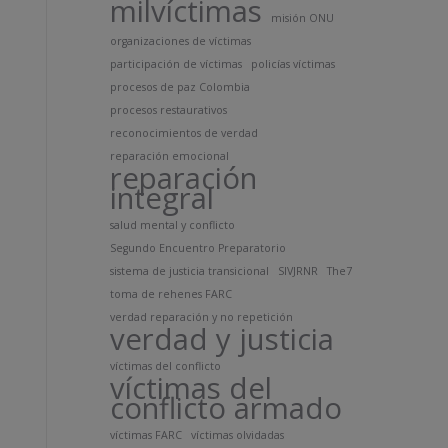
milvíctimas
misión ONU
organizaciones de víctimas
participación de víctimas
policías víctimas
procesos de paz Colombia
procesos restaurativos
reconocimientos de verdad
reparación emocional
reparación
integral
salud mental y conflicto
Segundo Encuentro Preparatorio
sistema de justicia transicional
SIVJRNR
The7
toma de rehenes FARC
verdad reparación y no repetición
verdad y justicia
víctimas del conflicto
víctimas del
conflicto armado
víctimas FARC
víctimas olvidadas