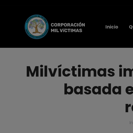
Inicio
Q
Milvíctimas i
basada e
r
E
In