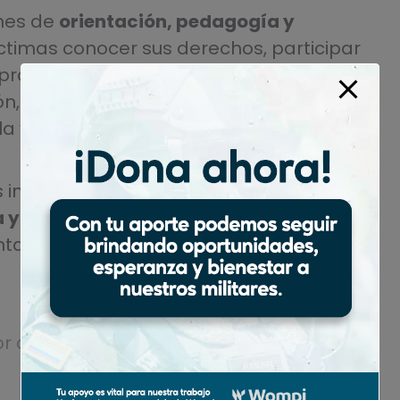
nes de
orientación, pedagogía y
íctimas conocer sus derechos, participar
ompromisos asumidos se cumplan de
n, la reparación auténtica no puede ser
a vida de las personas y contribuir a la
 insiste en que cumplir no es un acto
 y jurídica
. Solo así la justicia restaurativa
ta real de reparación, confianza
or
corporac
22 de enero de 2026