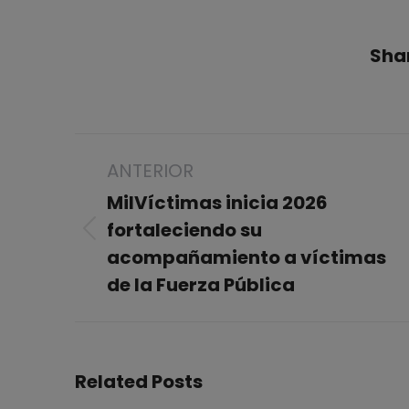
Shar
Navegación
ANTERIOR
entre
publicaciones
MilVíctimas inicia 2026
fortaleciendo su
Publicación
acompañamiento a víctimas
anterior:
de la Fuerza Pública
Related Posts