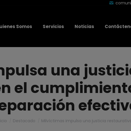
modal-check
comuni
uienes Somos
Servicios
Noticias
Contácten
mpulsa una justici
n el cumplimiento 
eparación efecti
stás aquí:
icio
Destacado
Milvíctimas impulsa una justicia restaurativ