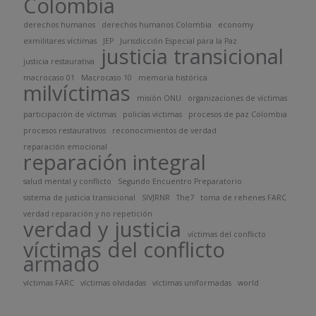
Colombia
derechos humanos
derechos humanos Colombia
economy
exmilitares víctimas
JEP
Jurisdicción Especial para la Paz
justicia transicional
justicia restaurativa
macrocaso 01
Macrocaso 10
memoria histórica
milvíctimas
misión ONU
organizaciones de víctimas
participación de víctimas
policías víctimas
procesos de paz Colombia
procesos restaurativos
reconocimientos de verdad
reparación emocional
reparación integral
salud mental y conflicto
Segundo Encuentro Preparatorio
sistema de justicia transicional
SIVJRNR
The7
toma de rehenes FARC
verdad reparación y no repetición
verdad y justicia
víctimas del conflicto
víctimas del conflicto
armado
víctimas FARC
víctimas olvidadas
víctimas uniformadas
world