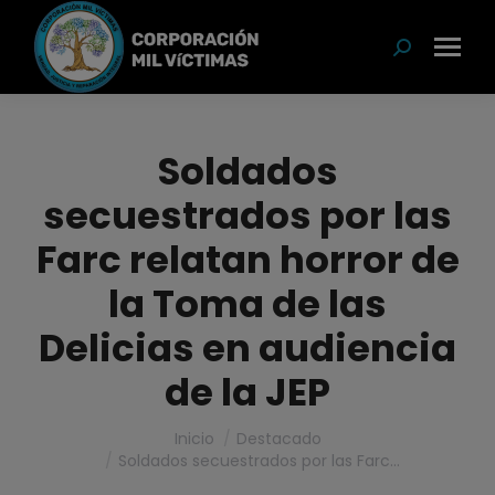
modal-check
Buscar:
Soldados
secuestrados por las
Farc relatan horror de
la Toma de las
Delicias en audiencia
de la JEP
Estás aquí:
Inicio
Destacado
Soldados secuestrados por las Farc…