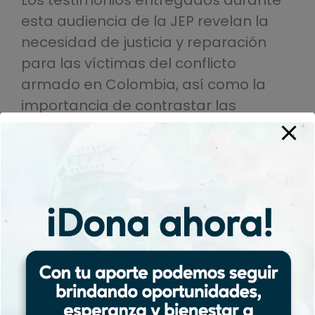
Los testimonios entregados durante
esta audiencia de la JEP revelan la
necesidad de justicia y reparación
para las víctimas del conflicto
armado en Colombia, así como la
importancia de contrastar las
versiones de los perpetradores con la
realidad vivida por los sobrevivientes.
Categoría:
Destacado
Por
corporac
3 de mayo de 2024
Share this post