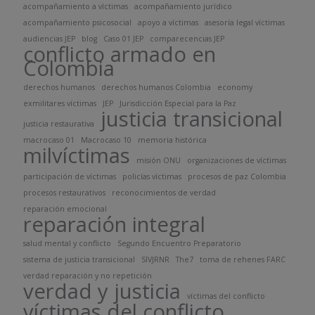
acompañamiento a víctimas
acompañamiento jurídico
acompañamiento psicosocial
apoyo a víctimas
asesoría legal víctimas
audiencias JEP
blog
Caso 01 JEP
comparecencias JEP
conflicto armado en
Colombia
derechos humanos
derechos humanos Colombia
economy
exmilitares víctimas
JEP
Jurisdicción Especial para la Paz
justicia transicional
justicia restaurativa
macrocaso 01
Macrocaso 10
memoria histórica
milvíctimas
misión ONU
organizaciones de víctimas
participación de víctimas
policías víctimas
procesos de paz Colombia
procesos restaurativos
reconocimientos de verdad
reparación emocional
reparación integral
salud mental y conflicto
Segundo Encuentro Preparatorio
sistema de justicia transicional
SIVJRNR
The7
toma de rehenes FARC
verdad reparación y no repetición
verdad y justicia
víctimas del conflicto
víctimas del conflicto