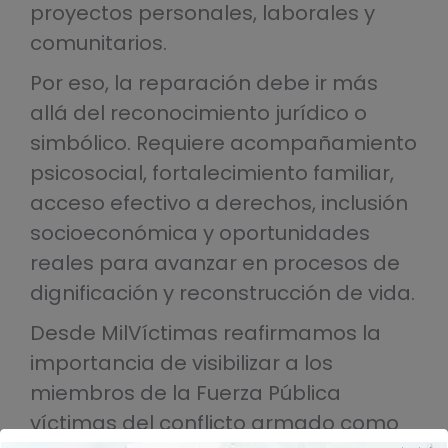
proyectos personales, laborales y
comunitarios.
Por eso, la reparación debe ir más
allá del reconocimiento jurídico o
simbólico. Requiere acompañamiento
psicosocial, fortalecimiento familiar,
acceso efectivo a derechos, inclusión
socioeconómica y oportunidades
reales para avanzar en procesos de
dignificación y reconstrucción de vida.
Desde MilVíctimas reafirmamos la
importancia de visibilizar a los
miembros de la Fuerza Pública
víctimas del conflicto armado como