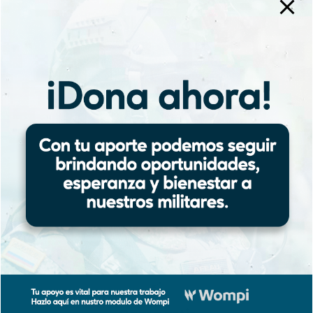
sujetos de derechos, con una voz
legítima dentro del Sistema Integral
de Verdad, Justicia, Reparación y No
Repetición.
Su participación en el Macrocaso 01
representa una oportunidad para
aportar a la verdad, reconocer los
daños psicosociales derivados del
secuestro y contribuir a una memoria
más completa del conflicto armado
en Colombia.