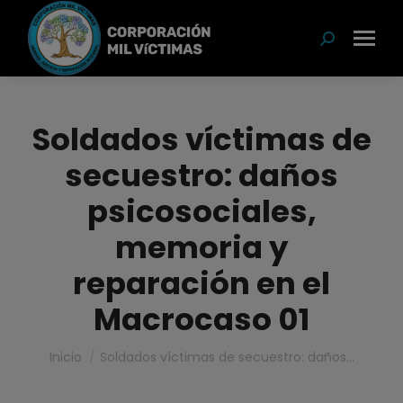
modal-check
Buscar:
Soldados víctimas de
secuestro: daños
psicosociales,
memoria y
reparación en el
Macrocaso 01
Estás aquí:
Inicio
Soldados víctimas de secuestro: daños…