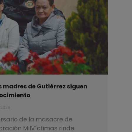
s madres de Gutiérrez siguen
ocimiento
e 2026
ersario de la masacre de
poración MilVíctimas rinde