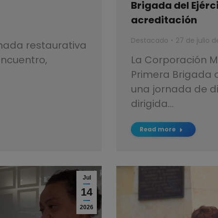
Brigada del Ejérc
acreditación
Destacado
27 de julio 
ornada restaurativa
encuentro,
La Corporación Mi
Primera Brigada de
una jornada de di
dirigida…
Read more
Jul
14
2026