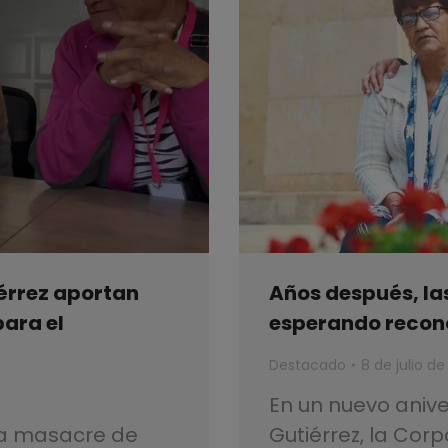
Años después, la
érrez aportan
esperando recon
para el
Destacado
8 de julio d
En un nuevo aniv
Gutiérrez, la Cor
la masacre de