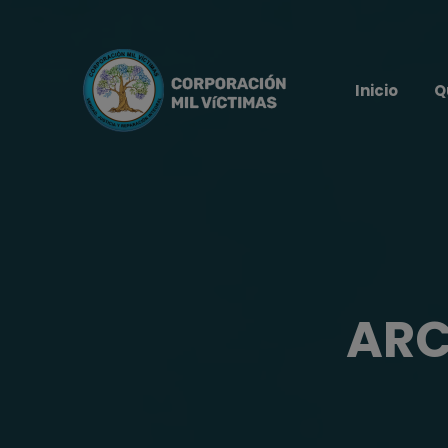
Inicio
Q
ARC