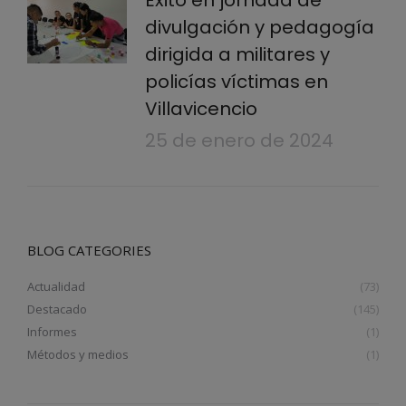
divulgación y pedagogía
dirigida a militares y
policías víctimas en
Villavicencio
25 de enero de 2024
BLOG CATEGORIES
Actualidad
(73)
Destacado
(145)
Informes
(1)
Métodos y medios
(1)