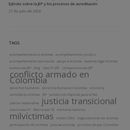
Ejército sobre la JEP y los procesos de acreditación
27 de julio de 2026
TAGS
acompañamiento a víctimas
acompañamiento jurídico
acompañamiento psicosocial
apoyo a víctimas
asesoría legal víctimas
audiencias JEP
blog
Caso 01 JEP
comparecencias JEP
conflicto armado en
Colombia
derechos humanos
derechos humanos Colombia
economy
exmilitares víctimas
JEP
Jurisdicción Especial para la Paz
justicia transicional
justicia restaurativa
macrocaso 01
Macrocaso 10
memoria histórica
milvíctimas
misión ONU
organizaciones de víctimas
participación de víctimas
policías víctimas
procesos de paz Colombia