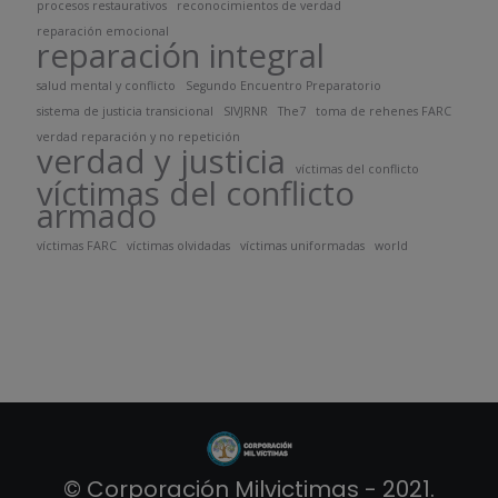
procesos restaurativos
reconocimientos de verdad
reparación emocional
reparación integral
salud mental y conflicto
Segundo Encuentro Preparatorio
sistema de justicia transicional
SIVJRNR
The7
toma de rehenes FARC
verdad reparación y no repetición
verdad y justicia
víctimas del conflicto
víctimas del conflicto
armado
víctimas FARC
víctimas olvidadas
víctimas uniformadas
world
© Corporación Milvictimas - 2021.