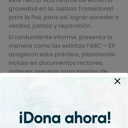
este hecho victimizante de extrema
gravedad en la Justicia Transicional
para la Paz, para así lograr acceder a
verdad, justicia y reparación.
El contundente informe, presenta la
manera como las extintas FARC – EP
acogieron esta práctica, plasmando
incluso en documentos rectores,
órdenes precisas para instalar de
manera permanente minas
antipersonas en los territorios, sin
importar la presencia de población
civil y menores de edad en ellos.
El informe entregado, logra a su vez
soportar con evidencia hechos de