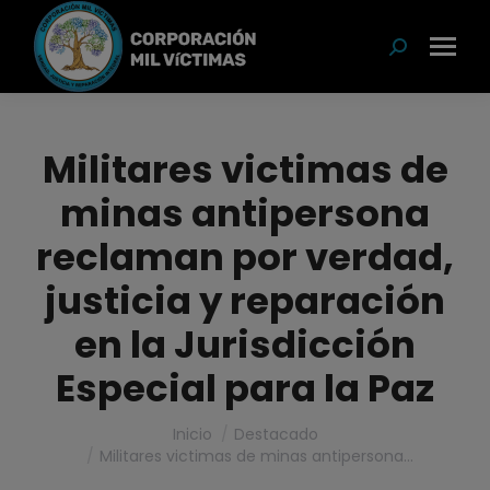
modal-check
Buscar:
Militares victimas de
minas antipersona
reclaman por verdad,
justicia y reparación
en la Jurisdicción
Especial para la Paz
Estás aquí:
Inicio
Destacado
Militares victimas de minas antipersona…