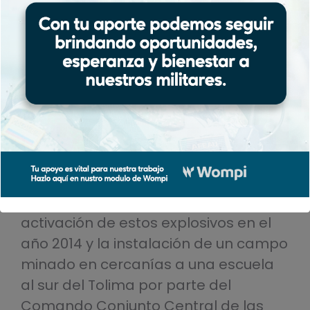
afectación a la población civil por la
utilización de estos artefactos ilícitos,
resaltando casos emblemáticos
como la activación de un campo
minado en el Caquetá por parte de la
temida Columna Móvil Teófilo Forero
al paso de una comisión del ICBF en
el 2008, asesinando con ello a dos
civiles. Igualmente, el asesinato de
dos menores en Nariño, por la
activación de estos explosivos en el
año 2014 y la instalación de un campo
minado en cercanías a una escuela
al sur del Tolima por parte del
Comando Conjunto Central de las