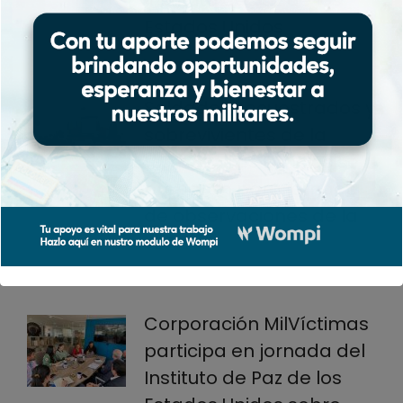
Instituto de Paz de los
Estados Unidos
1 de marzo de 2024
Soldados secuestrados y
sobrevivientes de la
toma de Las Delicias se
preparan para jornada
de observaciones de la
JEP
20 de febrero de 2024
Corporación MilVíctimas
participa en jornada del
Instituto de Paz de los