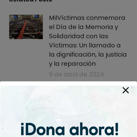
MilVíctimas conmemora
el Día de la Memoria y
Solidaridad con las
Víctimas: Un llamado a
la dignificación, la justicia
y la reparación
9 de abril de 2024
Conversando sobre
macrocriminalidad en la
JEP: MilVíctimas
comparte sus
perspectivas en foro del