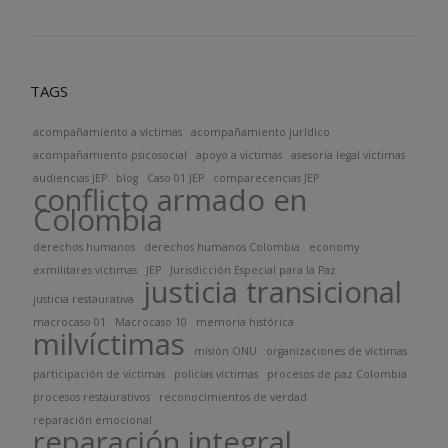
TAGS
acompañamiento a víctimas
acompañamiento jurídico
acompañamiento psicosocial
apoyo a víctimas
asesoría legal víctimas
audiencias JEP
blog
Caso 01 JEP
comparecencias JEP
conflicto armado en
Colombia
derechos humanos
derechos humanos Colombia
economy
exmilitares víctimas
JEP
Jurisdicción Especial para la Paz
justicia transicional
justicia restaurativa
macrocaso 01
Macrocaso 10
memoria histórica
milvíctimas
misión ONU
organizaciones de víctimas
participación de víctimas
policías víctimas
procesos de paz Colombia
procesos restaurativos
reconocimientos de verdad
reparación emocional
reparación integral