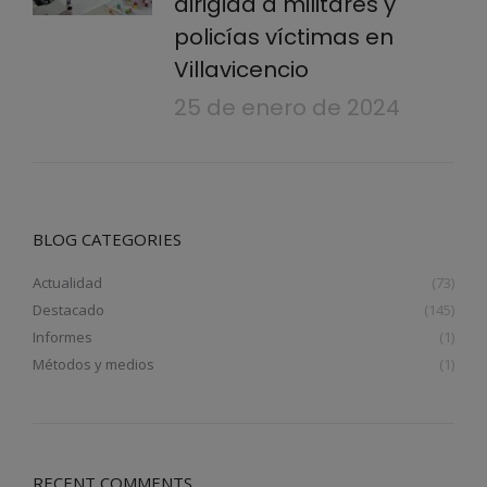
dirigida a militares y
policías víctimas en
Villavicencio
25 de enero de 2024
BLOG CATEGORIES
Actualidad
(73)
Destacado
(145)
Informes
(1)
Métodos y medios
(1)
RECENT COMMENTS