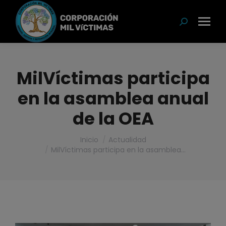
modal-check
Buscar:
MilVíctimas participa
en la asamblea anual
de la OEA
Estás aquí:
Inicio
Actualidad
MilVíctimas participa en la asamblea…